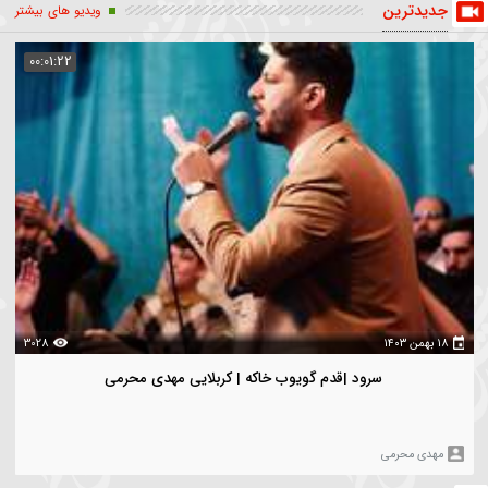
ریز
روضه
کربلایی_مهدی_محرمی
مداحی
طمیه
یدترین
ویدیو های بیشتر
00:01:22