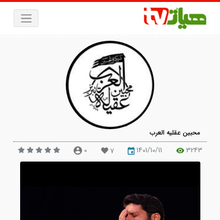
حبین عقلیه العرب
0
1401/10/11
324
7