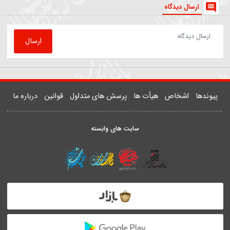
81503
روضه | داستان زن و شوهری که مهمان امام رضا(ع) شدند
یدر خمسه
ارسال دیدگاه
ارسال