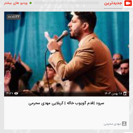
احی
فاطمیه
سینه زنی
کربلایی مهدی محرمی
یله العرب
تبریز
یدترین
ویدیو های بیشتر
00:01:22