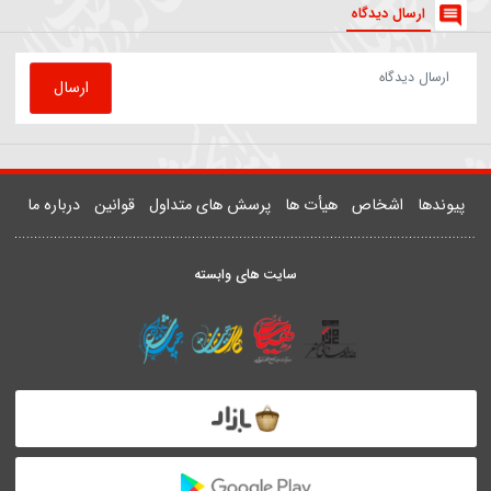
81498
روضه | داستان زن و شوهری که مهمان امام رضا(ع) شدند
یدر خمسه
ارسال دیدگاه
ارسال