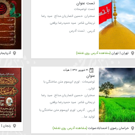
یرین
قم | قم
(مشاهده آد
۲ مهر ۱۳۹۷
|
هیأت تست اکبر
تست عنوان
تست توضیحات
سخنران:
حسین انصاریان
مداح:
سید رضا
نریمانی
شاعر:
سید حمیدرضا برقعی
آدرس :
تست آدرس
شاهده آدرس روی نقشه)
آذربایجان شرقی | ت
۳۱ شهریور ۱۳۹۷
|
هیأت
عنوان
توضیحات : لورم ایپسوم متن ساختگی با
تولی...