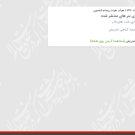
آدرس :
زنجان. گلزار شهدا. حسینیه شهدا
هده آدرس روی نقشه)
أت هیات ریحانه الحسین
ی منتشر شده
ای قدر
 تجریش
اهده آدرس روی نقشه)