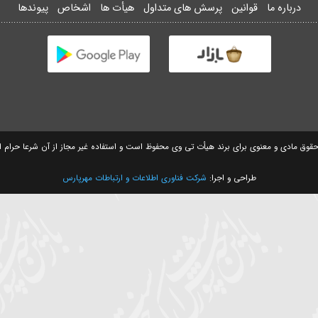
هیأت هیات ریحانه الحسین
اه مبارک رمضان
ی در مسجد گیاهی تجریش وی...
ریش
(مشاهده آدرس روی نقشه)
وانین
پرسش های متداول
هیأت ها
اشخاص
پیوندها
ی برای برند هیأت تی وی محفوظ است و استفاده غیر مجاز از آن شرعا حرام است