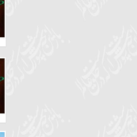
يزد | یزد