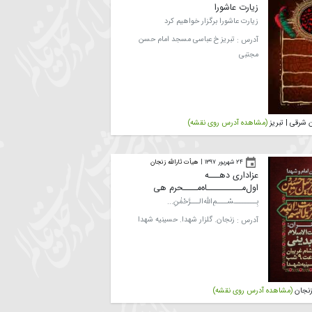
رس روی نقشه)
۱ مهر ۱۳۹۷
|
هیأت
زیارت عاشورا
زیارت عاشورا برگزار خواهیم کرد
آدرس :
تبریز خ عباسی مسجد امام حسن
مجتبی
بریز
(مشاهده آدرس روی نقشه)
۲۴ شهریور ۱۳۹۷
|
هیأت ثارالله زنجان
عزاداری دهـــه
اول‌مــــــــــاه‌مــــحرم ‌هی
بِــــــــسْــــمِ‌الله‌الـــرَّحْمَٰنِ‌...