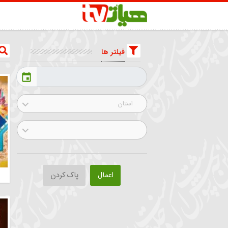
فیلتر ها
لیست برنامه 
استان
قم | قم
(مشاهده 
اعمال
پاک کردن