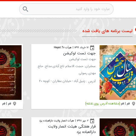
های یافت شده
۱۷ خرداد ۱۳۹۹
|
هیأت Heyat.Tv
جهت تست لوکیشن
جهت تست لوکیشن
سخنران:
حجت الاسلام تاج آبادی
مداح:
حاج
مهدی رسولی
آدرس :
زنبیل آباد - خیابان عطاران - کوچه 20
آدرس روی نقشه)
قم | قم
۲ مهر ۱۳۹۸
|
هیأت انصار ولایت دارالعباده یزد