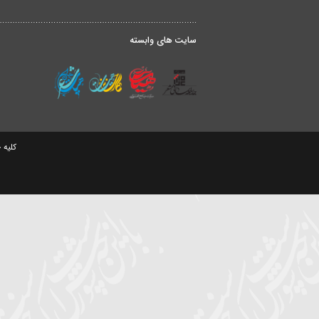
۱۴ خرداد ۱۳۹۷
|
مناجات شبهای م
هیئت ریحانه النب
آدرس :
تهران تج
تهران | تجریش
درباره ما
ق
سایت های وابسته
کلیه حقوق مادی و معنو