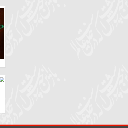
خراسان رضوی | 
چهارمحال وبختیا