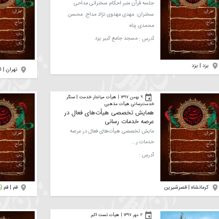
قرار هفتگی هیئت انصار ولایت
دارالعباده یزد
جلسه قرآن منبر احکام سخنرانی مداحی
سخنران:
مهدی مهدوی نژاد
مداح:
محسن
محمدی پناه
آدرس :
مسجد جامع کبیر یزد
تهران | ارجمند
(مش
۹ بهمن ۱۳۹۷
|
هیأت میاندار خدمت | سنگر
خدمت‌رسانی هیآت مذهبی
همایش تخصصی هیأت‌های فعال در
عرصه خدمات رسانی
مایش تخصصی هیأت‌های فعال در عرصه
خدمات ر...
آدرس :