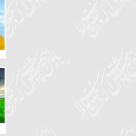
کرمانشاه | قصرش
تهران | تهران
(م