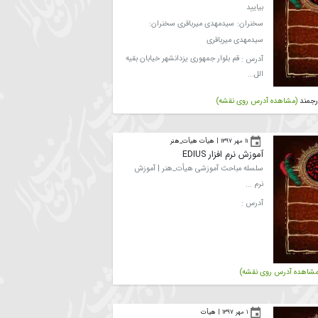
هیأت
برنامه هیأت هفتگی، خوشحال می شویم
بیایید
سخنران:
سیدمهدی میرباقری
سخنران:
سیدمهدی میرباقری
آدرس :
قم بلوار جمهوری یزدانشهر خیابان بقیه
الل...
اهده آدرس روی نقشه)
۱۱ مهر ۱۳۹۷
|
هیأت هیأت_هنر
آموزش نرم افزار EDIUS
سلسله مباحث آموزشی هیأت_هنر | آموزش
نرم ...
آدرس :