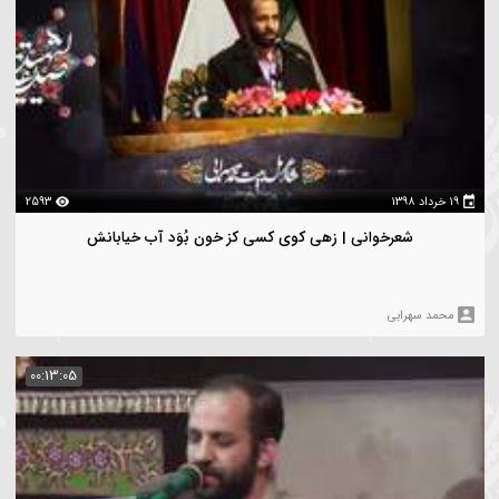
5325
شعرخوانی | محمد عربی آبروی هر دو سراست
حمد سهرابی
00:06:03