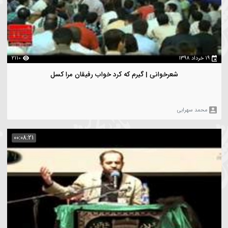
2482
شعرخوانی | گوش ایستاده‌ام از کودکی‌ام نام تو را
حمد سهرابی
00:09:53