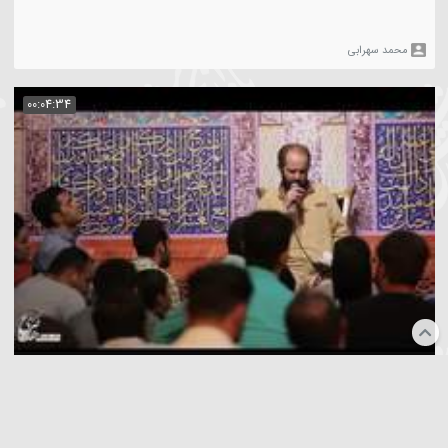
2732
شعرخوانی | هست در مسلک ما قند مکرر بوسه
حمد سهرابی
00:04:22