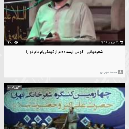
2593
شعرخوانی | زهی کوی کسی کز خون بُوَد آب خیابانش
حمد سهرابی
00:13:05