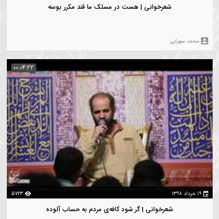
1410
شعرخوانی | شد ز نام دگران گر چه مکدر گوشم
حمد سهرابی
00:07:37