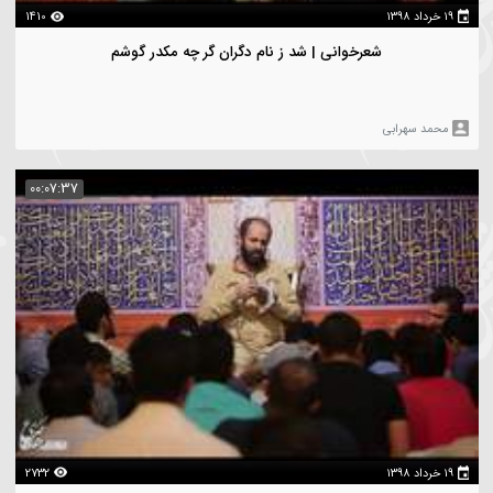
6298
شعرخوانی | آموخت تا که عطر ز شیشه فرار را
حمد سهرابی
00:03:49