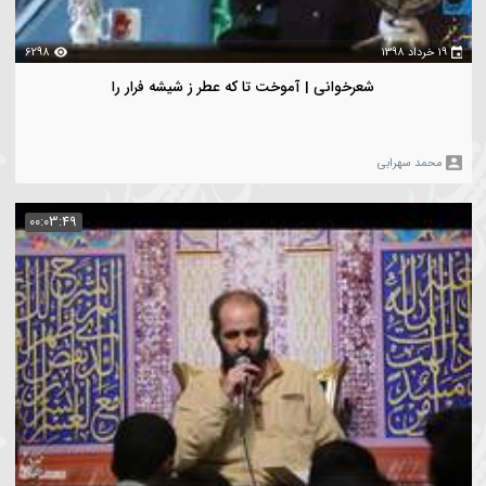
5450
شعرخوانی | نام ما را بنویسید به طومار نجف
حمد سهرابی
00:16:57