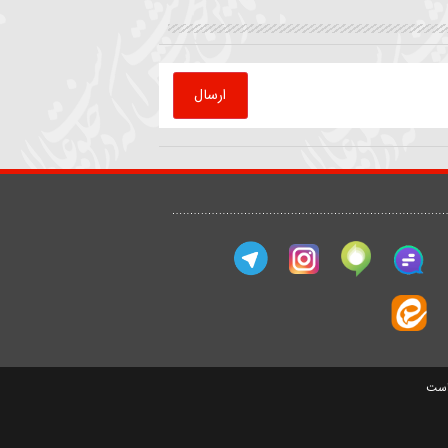
که
روضه | داستان ملاقات امام
قرائت دعای کمیل
رضا(ع) با پیرمرد کشاورز
حیدر خمسه
سید مصطفی موسوی
ارسال