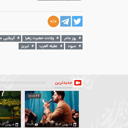
۹ دی ۱۴۰۱
00:03:48
شور | شاه نجف / کربلایی مهدی محرمی
مهدی محرمی
2410
۱۰ دی ۱۴۰۱
00:04:19
واحد | کلمینی(ترکی)/ کربلایی مهدی محر
روز مادر
ولادت حضرت زهرا
کربلایی مهدی محرمی
سرود
عقیله العرب
تبریز
مهدی محرمی
185
جدیدترین
:02:35
00:01:22