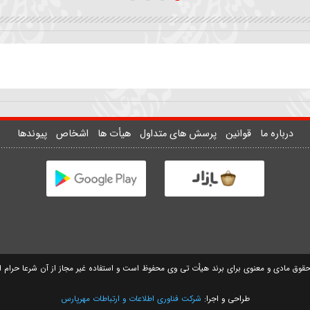
ان
زمینه | علمدار چه شد دست
واحد | تو کجایی تک و تنها 
علمگیر بلندت
نمیدونم
سیدمهدی حسینی
سید مصطفی موسوی
وانین
پرسش های متداول
هیأت ها
اشخاص
پیوندها