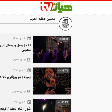
محبین عقلیه العرب
1086
۸ دی ۱۴۰۱
00:05:14
تک | وصل و وصال علی علی/کربلایی مهد
محرمی
مهدی محرمی
2976
۹ دی ۱۴۰۱
00:04:26
زمینه | تو روزگاری که/کربلایی مهدی مح
مهدی محرمی
084