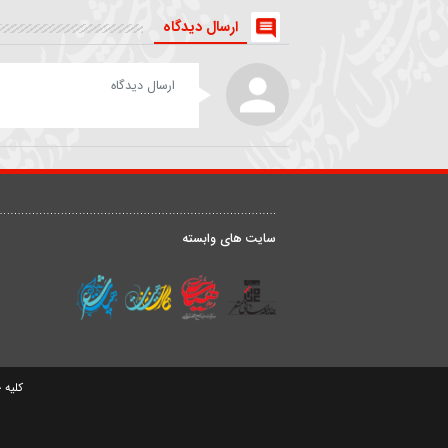
روضه | داستان زن و شوهری
شعر خوانی | من بهشت رضو
که مهمان امام رضا(ع) شدند
را بی علی نمیخواهم
حیدر خمسه
داوود علیزاده
ارسال دیدگاه
درباره ما
ق
سایت های وابسته