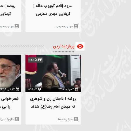
۱۸ بهمن ۱۴۰۳
3029
۵ بهمن ۱۴۰۳
5
سرود |قدم گویوب خاکه |
روضه | حضرت زینب(س) |
کربلایی مهدی محرمی
کربلایی مهدی محرمی
مهدی محرمی
مهدی محرمی
پربازدیدترین
:06:19
00:05:44
۲ مرداد ۱۳۹۷
81503
۱۷ تیر ۱۳۹۸
97