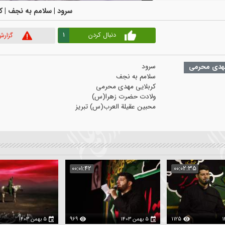
00:00
|
00:00
سرود | سلامم به نجف | کربلای
1
دنبال کردن
گزارش ویدیو
می
2
:02:30
00:01:42
00