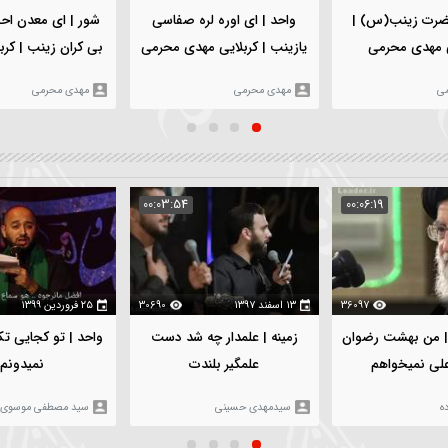
۵ بهمن ۱۴۰۳
112
۵ بهمن ۱۴۰۳
969
شور | ای معدن احسانو لط
واحد | ای اوره لره صفاسی
بی کران زينب | کربلایی مه
یازینب | کربلایی مهدی محرمی
محرمی
مهدی محرمی
مهدی محرمی
:05:02
00:03:54
00
360
۱۳ اسفند ۱۳۹۷
30690
۲۵ فروردین ۱۳۹۹
32