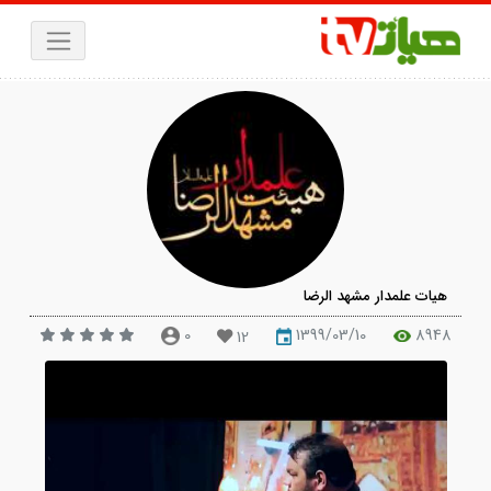
یات علمدار مشهد الرضا
0
1399/03/10
894
12