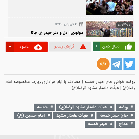
۲ مرداد ۱۳۹۷
00:0
ای جانم بچه محله سلطانم
۲ فروردین ۱۳۹۹
00:0
مولودی | دل و دلبر حیدر ای جانا
1
دنبال کردن
گزارش ویدیو
دانلود
۳ خرداد ۱۳۹۹
00:03
مولودی | تو آسمون اهل ولا ماه دل‌آرا
اومده
خوانی حاج حيدر خمسه | مصادف با ايام عزاداری زيارت مخصوصه امام 