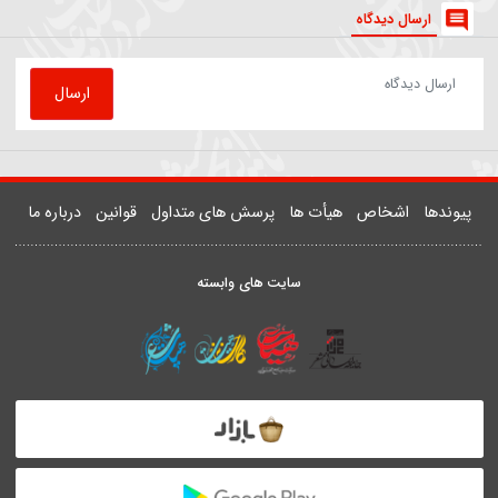
81500
روضه | داستان زن و شوهری که مهمان امام رضا(ع) شدند
یدر خمسه
ارسال دیدگاه
ارسال