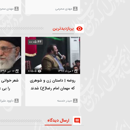
۱۸ بهمن ۱۴۰۳
3029
۵ بهمن ۱۴۰۳
5
سرود |قدم گویوب خاکه |
روضه | حضرت زینب(س) |
کربلایی مهدی محرمی
کربلایی مهدی محرمی
مهدی محرمی
مهدی محرمی
پربازدیدترین
:06:19
00:05:44
۲ مرداد ۱۳۹۷
81505
۱۷ تیر ۱۳۹۸
00
روضه | داستان زن و شوهری
شعر خوانی | من بهشت رضو
که مهمان امام رضا(ع) شدند
را بی علی نمیخواهم