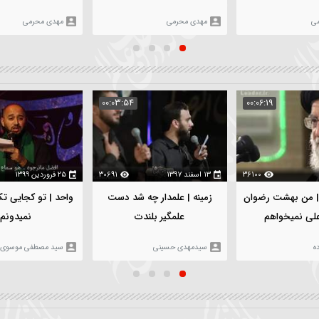
۵ بهمن ۱۴۰۳
112
۵ بهمن ۱۴۰۳
969
شور | ای معدن احسانو لط
واحد | ای اوره لره صفاسی
بی کران زينب | کربلایی مه
یازینب | کربلایی مهدی محرمی
محرمی
مهدی محرمی
مهدی محرمی
:05:02
00:03:54
00
361
۱۳ اسفند ۱۳۹۷
30691
۲۵ فروردین ۱۳۹۹
32
ان
زمینه | علمدار چه شد دست
واحد | تو کجایی تک و تنها 
علمگیر بلندت
نمیدونم