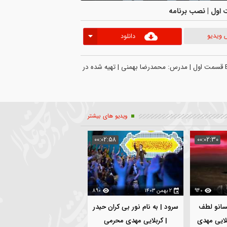
نصب برنامه
دانلود
وزشی هیأت_هنر | آموزش نرم‌افزار EDIUS قسمت اول | مدرس: محمدرضا بهمنی | تهیه شده در 
ویدیو های بیشتر
04:14
00:02:58
00