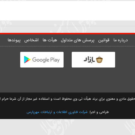
سیدمهدی حسینی
سید مصطفی موسوی
وانین
پرسش های متداول
هیأت ها
اشخاص
پیوندها