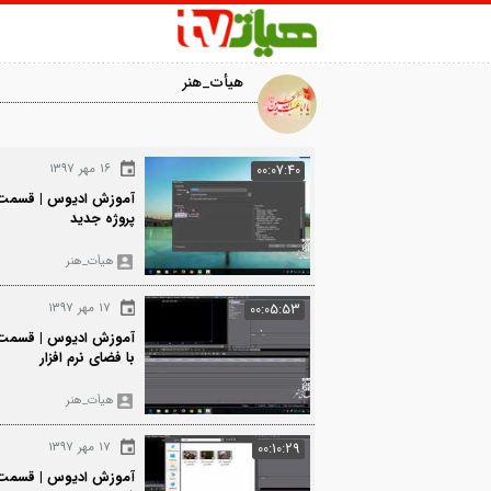
هیأت_هنر
2427
۱۶ مهر ۱۳۹۷
00:07:40
آموزش ادیوس | قسمت دوم | تعریف ی
پروژه جدید
هیأت_هنر
2309
۱۷ مهر ۱۳۹۷
00:05:53
آموزش ادیوس | قسمت سوم | آشنایی ک
با فضای نرم افزار
هیأت_هنر
2796